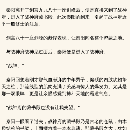
秦阳离开了剑宫九九八十一座剑峰后，便是直接来到了战神
府，进入了战神府藏书殿。此次秦阳的到来，引起了战神府近
乎一般修士的注意。
剑宫八十一座剑峰的彪悍表现，让秦阳闻名整个鸿蒙之地。
与战神府战神见过面后，秦阳便是进入了战神府。
“战神。”
秦阳回想着刚才那气血澎湃的中年男子，健硕的四肢犹如擎
天之柱，那流线型的肌肉充满了美感与惊人的爆发力。尤其是
那一双眼眸，更是让亲眼感觉到搏斗天地的霸道气息。
“战神府的藏书殿也没有让我失望。”
秦阳一眼看了过去，战神府的藏书殿乃是古老的仓鼠，由木
质结构的书架，上面摆放着一本本典籍。那藏书殿之大，犹如