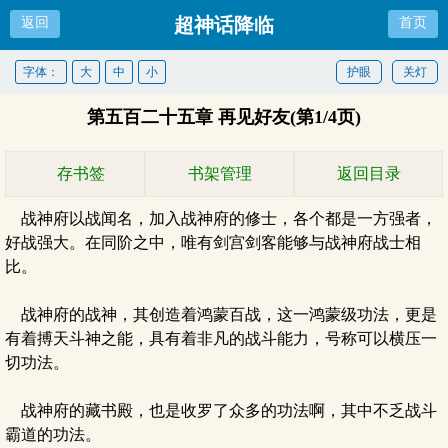
超神话降临
返回
首页
字体：
大
中
小
护眼
关灯
第五百二十五章 再见好友(第1/4页)
存书签
书架管理
返回目录
战神府以战闻名，加入战神府的修士，各个都是一方强者，
好战强大。在同阶之中，唯有剑宫剑客能够与战神府战士相
比。
战神府的战神，其创造着鸿蒙百战，这一鸿蒙级功法，更是
有着搏天斗神之能，具有着非凡的战斗能力，号称可以横压一
切功法。
战神府的藏书殿，也是收罗了众多的功法啊，其中不乏战斗
霸道的功法。